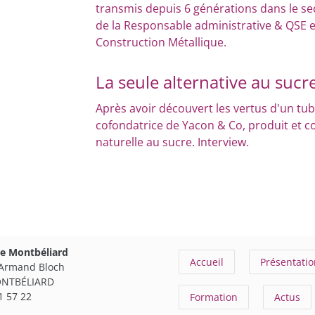
transmis depuis 6 générations dans le sec
de la Responsable administrative & QSE e
Construction Métallique.
La seule alternative au sucr
Après avoir découvert les vertus d'un tub
cofondatrice de Yacon & Co, produit et co
naturelle au sucre. Interview.
TOUS LES PORTRAITS
de Montbéliard
Accueil
Présentatio
 Armand Bloch
ONTBÉLIARD
1 57 22
Formation
Actus