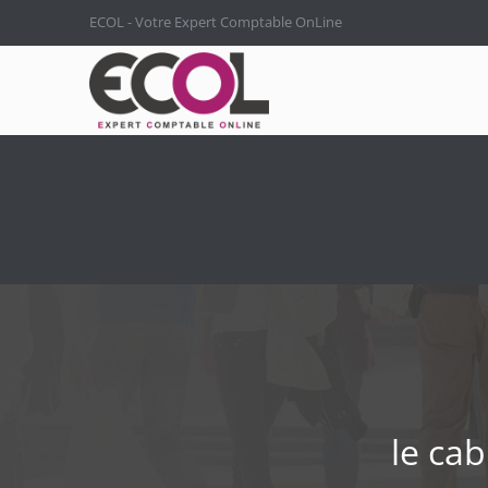
ECOL - Votre Expert Comptable OnLine
le ca