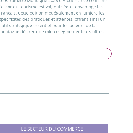
Le Baromètre Montagne 2026 d'Atout France confirme
l'essor du tourisme estival, qui séduit davantage les
Français. Cette édition met également en lumière les
spécificités des pratiques et attentes, offrant ainsi un
outil stratégique essentiel pour les acteurs de la
montagne désireux de mieux segmenter leurs offres.
LE SECTEUR DU COMMERCE