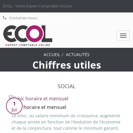
ECOL - Votre Expert Comptable OnLine
Contactez-nous :
info@ecol-expert.fr
Togg
navi
ACCUEIL
ACTUALITÉS
Chiffres utiles
SOCIAL
1
Smic horaire et mensuel
Jui
Le Smic, ou salaire minimum de croissance, augmente
chaque année en fonction de l'évolution de l'économie
et de la conjoncture, tout comme le minimum garanti,